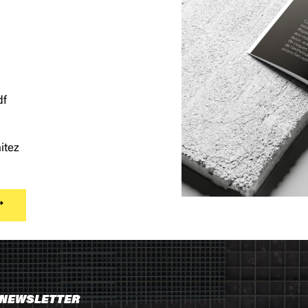
df
itez
 NEWSLETTER