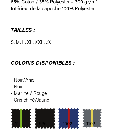
65% Coton / 35% Polyester – 300 gr/m²
Intérieur de la capuche 100% Polyester
TAILLES :
S
,
M
,
L
,
XL
,
XXL
,
3XL
COLORIS DISPONIBLES :
- Noir/Anis
- Noir
- Marine / Rouge
- Gris chiné/Jaune
11
636
1002
1102