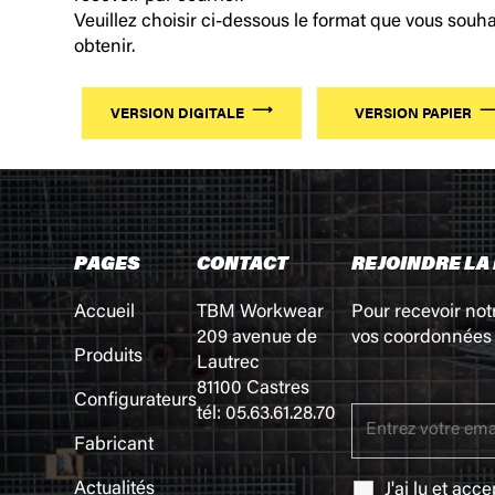
Veuillez choisir ci-dessous le format que vous souha
obtenir.
VERSION DIGITALE
VERSION PAPIER
PAGES
CONTACT
REJOINDRE LA
Accueil
TBM Workwear
Pour recevoir not
209 avenue de
vos coordonnées 
Produits
Lautrec
81100 Castres
Configurateurs
tél: 05.63.61.28.70
Fabricant
Actualités
J'ai lu et acc