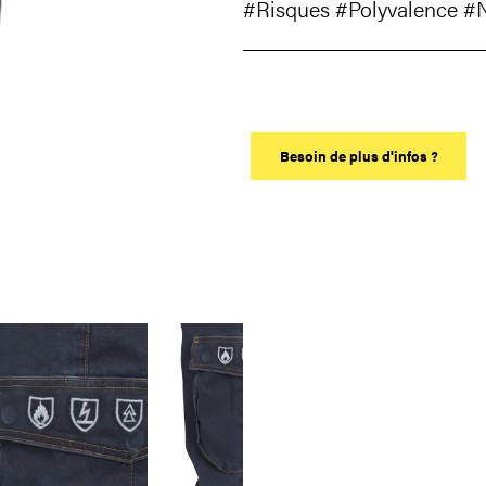
#Risques
#Polyvalence
#
Besoin de plus d'infos ?