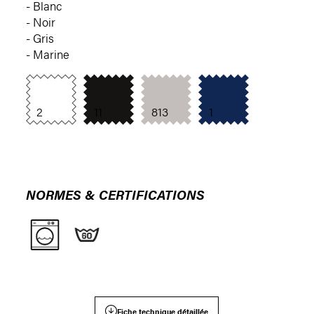
- Blanc
- Noir
- Gris
- Marine
2
11
813
1
NORMES & CERTIFICATIONS
Fiche technique détaillée