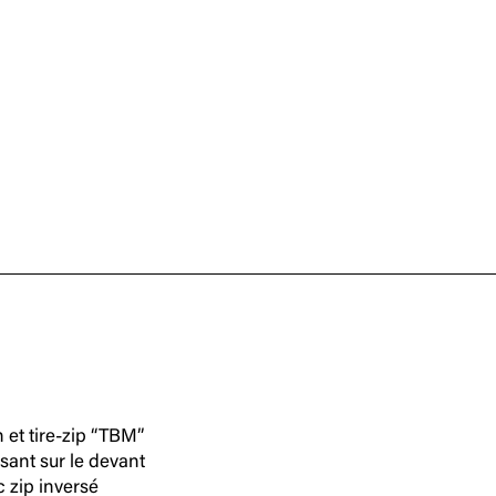
n et tire-zip “TBM”
ant sur le devant
 zip inversé