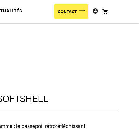
TUALITÉS
CONTACT
SOFTSHELL
me : le passepoil rétroréfléchissant