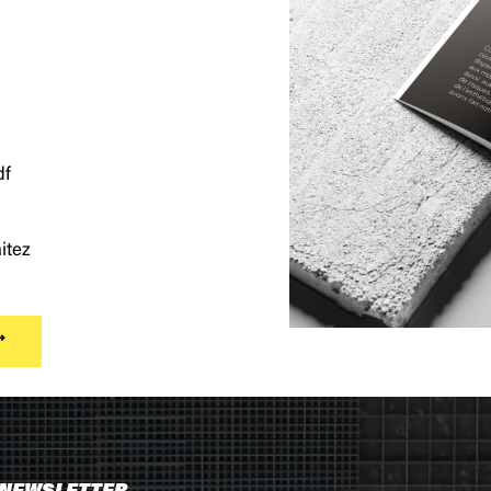
df
itez
 NEWSLETTER